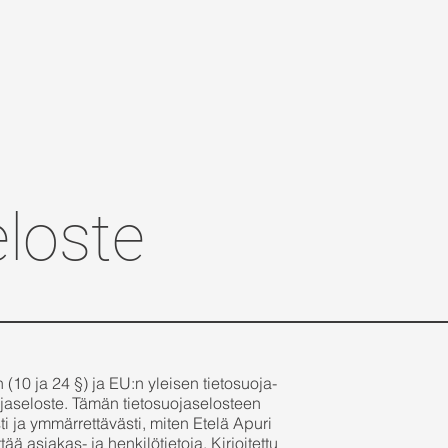
loste
(10 ja 24 §) ja EU:n yleisen tietosuoja-
jaseloste. Tämän tietosuojaselosteen
 ja ymmärrettävästi, miten Etelä Apuri
ää asiakas- ja henkilötietoja. Kirjoitettu