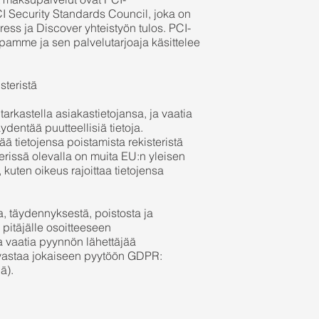
I Security Standards Council, joka on
ss ja Discover yhteistyön tulos. PCI-
pamme ja sen palvelutarjoaja käsittelee
steristä
tarkastella asiakastietojansa, ja vaatia
äydentää puutteellisiä tietoja.
ä tietojensa poistamista rekisteristä
terissä olevalla on muita EU:n yleisen
kuten oikeus rajoittaa tietojensa
a, täydennyksestä, poistosta ja
n pitäjälle osoitteeseen
ssa vaatia pyynnön lähettäjää
ä vastaa jokaiseen pyytöön GDPR:
ä).