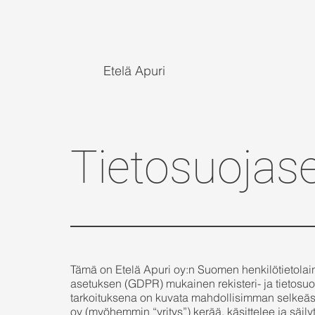
Etelä Apuri
Tietosuojase
Tämä on Etelä Apuri oy:n Suomen henkilötietolain 
asetuksen (GDPR) mukainen rekisteri- ja tietosuo
tarkoituksena on kuvata mahdollisimman selkeästi
oy (myöhemmin “yritys”) kerää, käsittelee ja säilytt