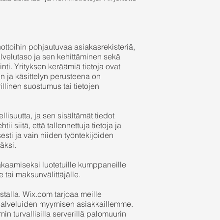
enottoihin pohjautuvaa asiakasrekisteriä,
lvelutaso ja sen kehittäminen sekä
ointi. Yrityksen keräämiä tietoja ovat
en ja käsittelyn perusteena on
llinen suostumus tai tietojen
llisuutta, ja sen sisältämät tiedot
i siitä, että tallennettuja tietoja ja
esti ja vain niiden työntekijöiden
äksi.
takaamiseksi luotetuille kumppaneille
e tai maksunvälittäjälle.
talla. Wix.com tarjoaa meille
 palveluiden myymisen asiakkaillemme.
in turvallisilla serverillä palomuurin