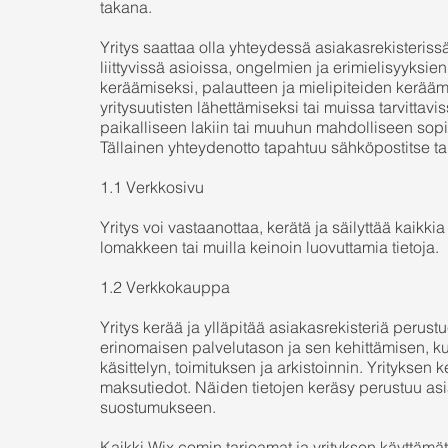
takana.
Yritys saattaa olla yhteydessä asiakasrekisteriss
liittyvissä asioissa, ongelmien ja erimielisyyksi
keräämiseksi, palautteen ja mielipiteiden kerää
yritysuutisten lähettämiseksi tai muissa tarvittavis
paikalliseen lakiin tai muuhun mahdolliseen sopi
Tällainen yhteydenotto tapahtuu sähköpostitse tai 
1.1 Verkkosivu
Yritys voi vastaanottaa, kerätä ja säilyttää kaikki
lomakkeen tai muilla keinoin luovuttamia tietoja.
1.2 Verkkokauppa
Yritys kerää ja ylläpitää asiakasrekisteriä perustu
erinomaisen palvelutason ja sen kehittämisen, 
käsittelyn, toimituksen ja arkistoinnin. Yrityksen 
maksutiedot. Näiden tietojen keräsy perustuu a
suostumukseen.
Kaikki Wix.comin tarjoamat ja yrityksen käyttämä