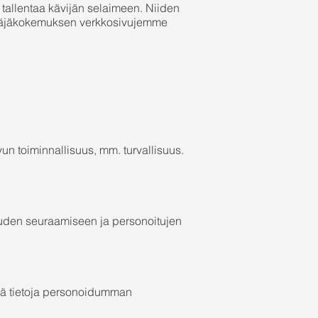
to tallentaa kävijän selaimeen. Niiden
ttäjäkokemuksen verkkosivujemme
vun toiminnallisuus, mm. turvallisuus.
uuden seuraamiseen ja personoitujen
yviä tietoja personoidumman