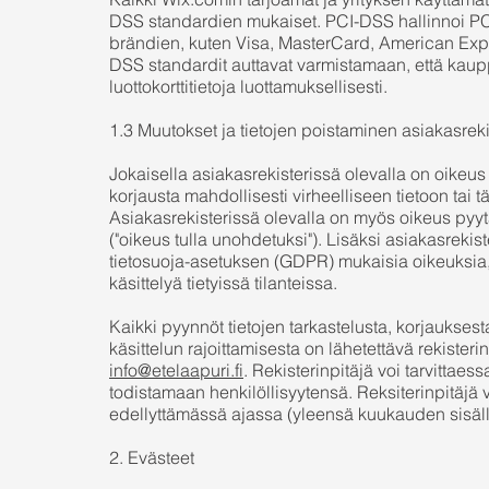
DSS standardien mukaiset. PCI-DSS hallinnoi PC
brändien, kuten Visa, MasterCard, American Expre
DSS standardit auttavat varmistamaan, että kaup
luottokorttitietoja luottamuksellisesti.
1.3 Muutokset ja tietojen poistaminen asiakasreki
Jokaisella asiakasrekisterissä olevalla on oikeus 
korjausta mahdollisesti virheelliseen tietoon tai t
Asiakasrekisterissä olevalla on myös oikeus pyytä
("oikeus tulla unohdetuksi"). Lisäksi asiakasrekis
tietosuoja-asetuksen (GDPR) mukaisia oikeuksia, 
käsittelyä tietyissä tilanteissa.
Kaikki pyynnöt tietojen tarkastelusta, korjauksest
käsittelun rajoittamisesta on lähetettävä rekisteri
info@etelaapuri.fi
. Rekisterinpitäjä voi tarvittae
todistamaan henkilöllisyytensä. Reksiterinpitäj
edellyttämässä ajassa (yleensä kuukauden sisäll
2. Evästeet