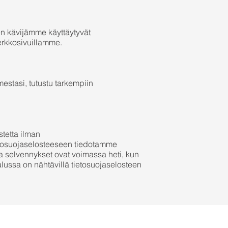
n kävijämme käyttäytyvät
kkosivuillamme.​​
estasi, tutustu tarkempiin
tetta ilman
tietosuojaselosteeseen tiedotamme
ja selvennykset ovat voimassa heti, kun
 alussa on nähtävillä tietosuojaselosteen