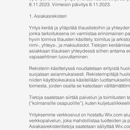
8.11.2023. Viimeisin päivitys 8.11.2023.
1. Asiakasrekisteri
Yritys kerää ja ylläpitää tilaustietoihin ja yhteyd
jonka tarkoituksena on varmistaa erinomainen pa
hyvin toimiva tilausten käsittely, toimitus ja arkist
nimi-, yhteys-, ja maksutiedot. Tietojen keräämis
asiakkaan tilauksen yhteydessä siihen antama eri
vapaaehtinen luovuttaminen.
Rekisterin käsittelyssä noudatetaan erityistä huole
suojataan asianmukaisesti. Rekisterinpitäjä huolehti
niiden käyttöoikeuksia käsitellään luottamuksellis
toimesta, joiden osalta se katsotaan välttämättöm
Tietoja saatetaan siirtää palvelun ja toimitusten 
(“kolmansille osapuolille”), kuten kuljetusliikkeell
Yrityksemme verkkosivut on hostattu Wix.com alus
verkkopalvelun, joka mahdollistaa tuotteiden ja
Asiakasrekisteritietoja saatetaan säilyttää Wix.com