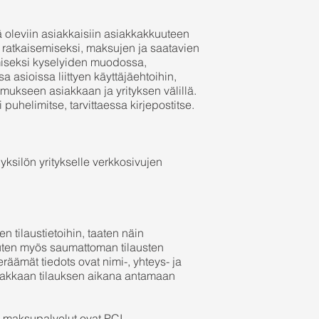
ä oleviin asiakkaisiin asiakkakkuuteen
en ratkaisemiseksi, maksujen ja saatavien
miseksi kyselyiden muodossa,
sa asioissa liittyen käyttäjäehtoihin,
mukseen asiakkaan ja yrityksen välillä.
puhelimitse, tarvittaessa kirjepostitse.​
a yksilön yritykselle verkkosivujen
en tilaustietoihin, taaten näin
kuten myös saumattoman tilausten
keräämät tiedots ovat nimi-, yhteys- ja
siakkaan tilauksen aikana antamaan
t maksupalvelut ovat PCI-